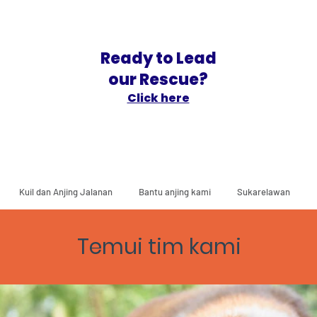
Ready to Lead
our Rescue?
Click here
Kuil dan Anjing Jalanan
Bantu anjing kami
Sukarelawan
Temui tim kami