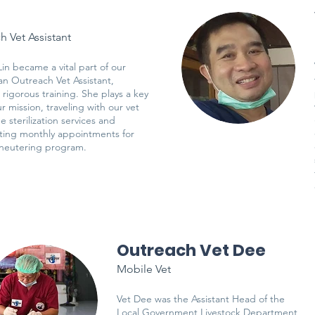
h Vet Assistant
Lin became a vital part of our
an Outreach Vet Assistant,
 rigorous training. She plays a key
ur mission, traveling with our vet
e sterilization services and
ting monthly appointments for
 neutering program.
Outreach Vet Dee
Mobile Vet
Vet Dee was the Assistant Head of the
Local Government Livestock Department