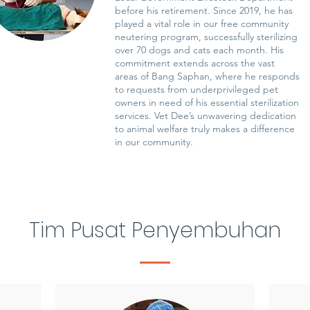
before his retirement. Since 2019, he has
played a vital role in our free community
neutering program, successfully sterilizing
over 70 dogs and cats each month. His
commitment extends across the vast
areas of Bang Saphan, where he responds
to requests from underprivileged pet
owners in need of his essential sterilization
services. Vet Dee’s unwavering dedication
to animal welfare truly makes a difference
in our community.
Tim Pusat Penyembuhan