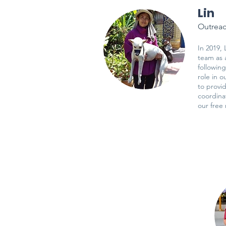
Lin
Outreac
In 2019, 
team as 
following
role in o
to provid
coordina
our free